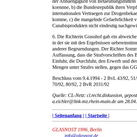
der Abhaengigkeit von Betaeubungsmitteln
koennne, b) die Bundesrepublik ihren Verpf
internationalen Vertraegen zur Drogenbek
komme, c) die mangelnde Gefaehrlichkeit 
Canabisprodukten nicht eindeutig nachgewie
6. Die Richterin Grasshof gab ein abweich
in der sie mit den Ergebnissen uebereinsti
anderer Begruendungen. Der Richter Sommer
Auffassung, dass die Strafvorschriften des
Einfuhr, die Durchfuhr, den Erwerb und den
Mengen unter Strafes stellen, gegen das GG
Beschluss vom 9.4.1994 - 2 BvL 43/92, 51/
70/92, 80/92, 2 BvR 2031/92
Quelle: CL-Netz: cl.recht.diskussion, gepost
a.eichler@link-mz.rhein-main.de am 28.04
| Seitenanfang |
| Startseite |
GLASNOST 1996, Berlin
info@glasnost.de