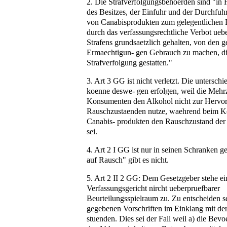
2. Die Strafverfolgungsbehoerden sind "in 
des Besitzes, der Einfuhr und der Durchfu
von Canabisprodukten zum gelegentlichen 
durch das verfassungsrechtliche Verbot ueb
Strafens grundsaetzlich gehalten, von den g
Ermaechtigun- gen Gebrauch zu machen, d
Strafverfolgung gestatten."
3. Art 3 GG ist nicht verletzt. Die untersc
koenne deswe- gen erfolgen, weil die Mehr
Konsumenten den Alkohol nicht zur Hervo
Rauschzustaenden nutze, waehrend beim 
Canabis- produkten den Rauschzustand der
sei.
4. Art 2 I GG ist nur in seinen Schranken g
auf Rausch" gibt es nicht.
5. Art 2 II 2 GG: Dem Gesetzgeber stehe e
Verfassungsgericht nircht ueberpruefbarer
Beurteilungsspielraum zu. Zu entscheiden se
gegebenen Vorschriften im Einklang mit de
stuenden. Dies sei der Fall weil a) die Bev