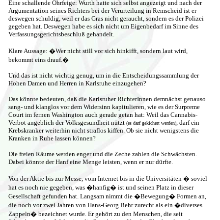
Eine schallende Ohrfeige: Wurth hatte sich selbst angezeigt und nach der
Argumentation seines Richters bei der Verurteilung in Remscheid ist er
deswegen schuldig, weil er das Gras nicht geraucht, sondern es der Polizei
gegeben hat. Deswegen habe es sich nicht um Eigenbedarf im Sinne des
Verfassungsgerichtsbeschluß gehandelt.
Klare Aussage: �Wer nicht still vor sich hinkifft, sondern laut wird,
bekommt eins drauf.�
Und das ist nicht wichtig genug, um in die Entscheidungssammlung der
Hohen Damen und Herren in Karlsruhe einzugehen?
Das könnte bedeuten, daß die Karlsruher RichterInnen demnächst genauso
sang- und klanglos vor dem Widersinn kapitulieren, wie es der Surpreme
Court im fernen Washington auch gerade getan hat: Weil das Cannabis-
Verbot angeblich der Volksgesundheit nützt
, darf ein
(es darf gekichert werden)
Krebskranker weiterhin nicht straflos kiffen. Ob sie nicht wenigstens die
Kranken in Ruhe lassen können?
Die freien Räume werden enger und die Zeche zahlen die Schwächsten.
Dabei könnte der Hanf eine Menge leisten, wenn er nur dürfte.
Von der Aktie bis zur Messe, vom Internet bis in die Universitäten � soviel
hat es noch nie gegeben, was �hanfig� ist und seinen Platz in dieser
Gesellschaft gefunden hat. Langsam nimmt die �Bewegung� Formen an,
die noch vor zwei Jahren von Hans-Georg Behr zurecht als ein �diverses
Zappeln� bezeichnet wurde. Er gehört zu den Menschen, die seit