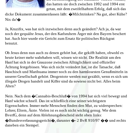
das hatten sie doch zwischen 1992 und 1994 erst
getan, mit dem zweifelhaftem Erfolg, daß sich das
dicke Dokument zusammenfassen läßt: �Milchtrinken? Na gut, aber Kühe?
Nix da!�
Ja, Kruzifix, was hat sich inzwischen denn auch geändert? Ach ja, da war
noch der gequälte Jesus, der den Karlsruhern Ärger mit den Bayern beschert
hat. Auch hier wurde ein Gericht zum Ersatz für politisches Rückgrat
benutzt.
Ob Jesus denn nun auch zu denen gehört hat, die gekifft haben, obwohl es
heute keiner mehr wahrhaben will, wissen wir nicht. Die Realität um den
Hanf hat sich in der Grauzone zwischen Alltäglichkeit und offizieller
Ächtung festgebissen. Was sich nicht verändert hat, ist die Tatsache, daß
Haschisch und Marihuana immer noch zu den harmlosesten Genußmitteln in
unserer Gesellschaft gehört. Drogentote werden nur gezählt, wenn es sich um
illegale Drogen handelt und Kiffer sind da sowieso nicht bei. Alles beim
Alten?
Nein. Nach dem �Cannabis-Beschluß� von 1994 hat sich viel bewegt und
Hanf wächst schnell. Das ist schließlich eine seiner wichtigsten
Eigenschaften. Immer mehr Menschen finden den Mut, zu widersprechen:
Lehrer, Eltern, Ärzte. Vielen ist es noch nicht wichtig genug. Wie dem
BverfG, denn auf dem Ablehnungsbescheid steht oben links:
�Bundesverfassungsgericht�, darunter �- 2 BvR 910/97 �� und rechts
daneben ein Stempel.