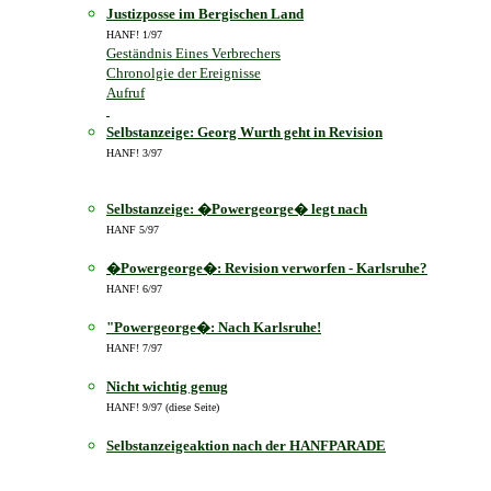
Justizposse im Bergischen Land
HANF! 1/97
Geständnis Eines Verbrechers
Chronolgie der Ereignisse
Aufruf
Selbstanzeige: Georg Wurth geht in Revision
HANF! 3/97
Selbstanzeige: �Powergeorge� legt nach
HANF 5/97
�Powergeorge�: Revision verworfen - Karlsruhe?
HANF! 6/97
"Powergeorge�: Nach Karlsruhe!
HANF! 7/97
Nicht wichtig genug
HANF! 9/97 (diese Seite)
Selbstanzeigeaktion nach der HANFPARADE